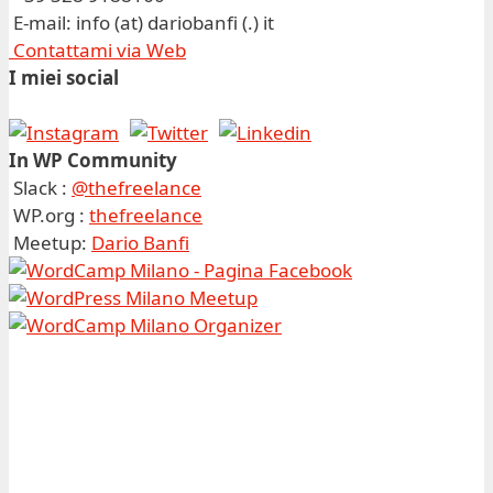
E-mail: info (at) dariobanfi (.) it
Contattami via Web
I miei social
In WP Community
Slack :
@thefreelance
WP.org :
thefreelance
Meetup:
Dario Banfi