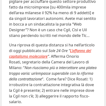
pigliare per acciuffare questo settore produttivo
fatto da microimprese [su 400mila imprese
dell’area milanese il 92% ha meno di 9 addetti] e
da singoli lavoratori autonomi. Avete mai sentito
in bocca a un sindacalista la parola “Web
Designer”? Non è un caso che Cgil, Cisl e Uil
stiano perdendo iscritti nel mondo delle Tlc…
Una riprova di questa distanza si ha nell’articolo
di oggi pubblicato sul
Sole 24 Ore “
L’affanno del
capitalismo molecolare
“.
Afferma Onorio
Rosati, segretario della Camera del Lavoro di
Milano: “
Non riusciamo più a intercettare una platea
troppo varia: un’empasse superabile con la riforma
della contrattazione
“. Come fare? Dice Rosati: 1)
irrobustire la contrattazione integrativa là dove
la Cgil è presente; 2) entrare nelle imprese dove
la Cgil non c’è; 3) alleggerire il rapporto fisco-
salario.