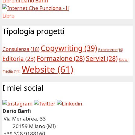
Tipologia progetti
Copywriting
(39)
Consulenza
(18)
E-commerce
(10)
Formazione
(28)
Servizi
(28)
Editoria
(23)
Social
Website
(61)
media
(11)
I miei social
Dario Banfi
Via Menabrea, 33
20159 Milano (MI)
+39 328 9188160