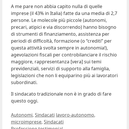
A me pare non abbia capito nulla di quelle
imprese (il 43% in Italia) fatte da una media di 2,7
persone. Le molecole più piccole (autonomi,
precari, atipici e via discorrendo) hanno bisogno
di strumenti di finanziamento, assistenza per
periodi di difficoltà, formazione (o “crediti” per
questa attività svolta sempre in autonomia!),
agevolazioni fiscali per controbilanciare il rischio
maggiore, rappresentanza [vera] sui temi
previdenziali, servizi di supporto alla famiglia,
legislazioni che non li equiparino più ai lavoratori
subordinati.
Il sindacato tradizionale non è in grado di fare
questo oggi.
Ultima modifica:
2007-12-05T16:01:31+01:00
Autore:
Dario Banfi
Categorie
Tag
Autonomi
,
Sindacati
lavoro-autonomo
,
microimprese
,
Sindacati
Professione testimonial