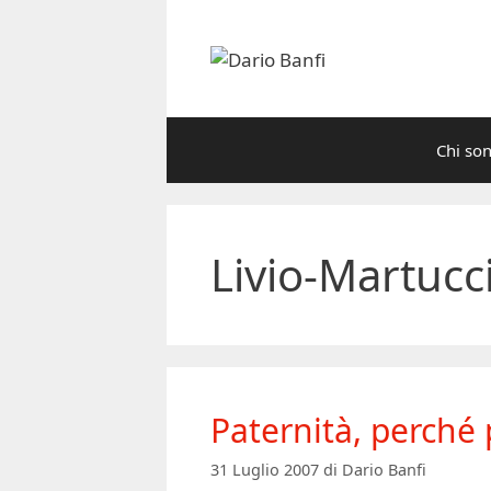
Vai
al
contenuto
Chi so
Livio-Martucc
Paternità, perché 
31 Luglio 2007
di
Dario Banfi