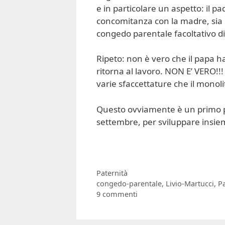
e in particolare un aspetto: il 
concomitanza con la madre, sia n
congedo parentale facoltativo d
Ripeto: non è vero che il papa 
ritorna al lavoro. NON E’ VERO!!
varie sfaccettature che il monol
Questo ovviamente è un primo po
settembre, per sviluppare insie
Categorie
Paternità
Tag
congedo-parentale
,
Livio-Martucci
,
Pa
9 commenti