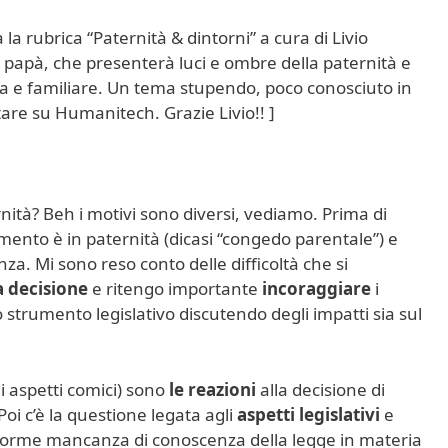
la rubrica “Paternità & dintorni” a cura di Livio
 papà, che presenterà luci e ombre della paternità e
iva e familiare. Un tema stupendo, poco conosciuto in
tare su Humanitech. Grazie Livio!! ]
ità? Beh i motivi sono diversi, vediamo. Prima di
omento è in paternità (dicasi “congedo parentale”) e
za. Mi sono reso conto delle difficoltà che si
 decisione
e ritengo importante
incoraggiare
i
 strumento legislativo discutendo degli impatti sia sul
i aspetti comici) sono
le reazioni
alla decisione di
 Poi c’è la questione legata agli
aspetti legislativi
e
’enorme mancanza di conoscenza della legge in materia