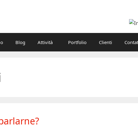
no
Blog
Attività
Portfolio
Clienti
Contat
i
parlarne?