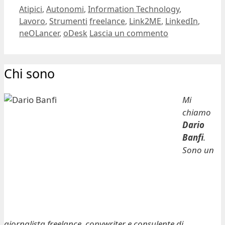
Categorie
Atipici
,
Autonomi
,
Information Technology
,
Tag
Lavoro
,
Strumenti
freelance
,
Link2ME
,
LinkedIn
,
neOLancer
,
oDesk
Lascia un commento
Chi sono
Mi
chiamo
Dario
Banfi
.
Sono un
giornalista freelance, copywriter e consulente di