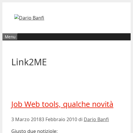
Vai
al
contenuto
Menu
Link2ME
Job Web tools, qualche novità
3 Marzo 2018
3 Febbraio 2010
di
Dario Banfi
Giusto due notiziole: