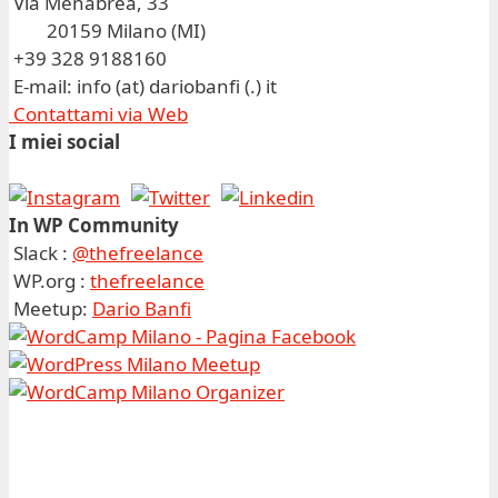
Via Menabrea, 33
20159 Milano (MI)
+39 328 9188160
E-mail: info (at) dariobanfi (.) it
Contattami via Web
I miei social
In WP Community
Slack :
@thefreelance
WP.org :
thefreelance
Meetup:
Dario Banfi