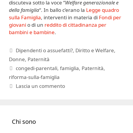
discuteva sotto la voce “
Welfare generazionale e
della famiglia
“. In ballo c’erano la
Legge quadro
sulla Famiglia
, interventi in materia di
Fondi per
giovani
o di un
reddito di cittadinanza per
bambini e bambine
.
Categorie
Dipendenti o assuefatti?
,
Diritto e Welfare
,
Donne
,
Paternità
Tag
congedi-parentali
,
famiglia
,
Paternità
,
riforma-sulla-famiglia
Lascia un commento
Chi sono