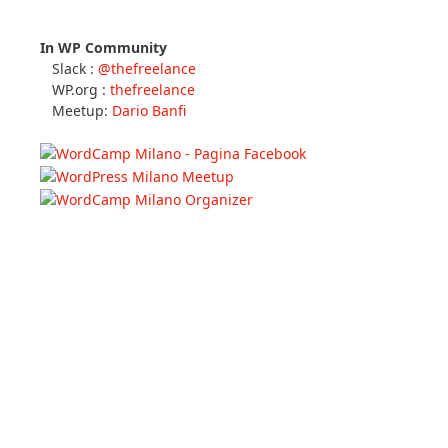
In WP Community
Slack :
@thefreelance
WP.org :
thefreelance
Meetup:
Dario Banfi