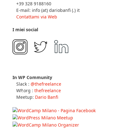
+39 328 9188160
E-mail: info (at) dariobanfi (.) it
Contattami via Web
I miei social
In WP Community
Slack :
@thefreelance
WP.org :
thefreelance
Meetup:
Dario Banfi