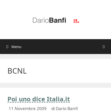
Vai
al
contenuto
Menu
BCNL
Poi uno dice Italia.it
11 Novembre 2009
di
Dario Banfi