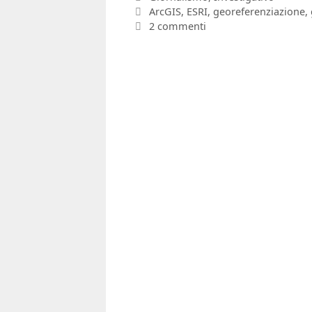
Tag
ArcGIS
,
ESRI
,
georeferenziazione
,
2 commenti