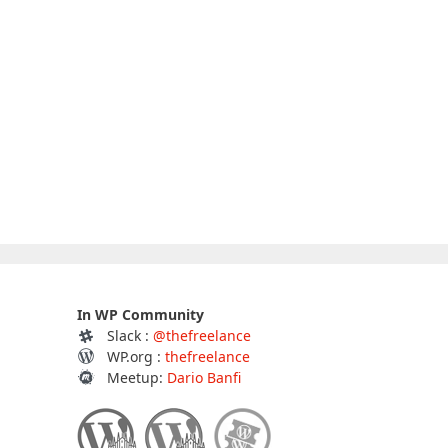
In WP Community
Slack :
@thefreelance
WP.org :
thefreelance
Meetup:
Dario Banfi