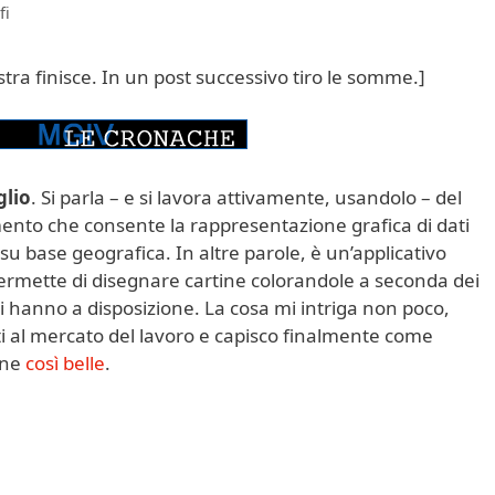
fi
iostra finisce. In un post successivo tiro le somme.]
glio
. Si parla – e si lavora attivamente, usandolo – del
mento che consente la rappresentazione grafica di dati
ti su base geografica.
In altre parole, è un’applicativo
ermette di disegnare cartine colorandole a seconda dei
e si hanno a disposizione. La cosa mi intriga non poco,
ti al mercato del lavoro e capisco finalmente come
ine
così belle
.