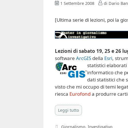
1 Settembre 2008
di
Dario Ban
[Ultima serie di lezioni, poi la g
Lezioni di sabato 19, 25 e 26 lu
software
ArcGIS
della
Esri
, stru
statistici elabora
informatico che p
dati statistici ch
visto che mi occupo di temi lega
riesca
Eurofond
a produrre cart
Leggi tutto
Categorie
Giornalismo
,
Investigativo