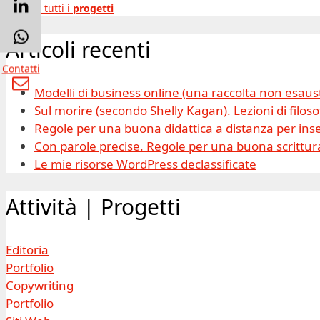
Guarda tutti i
progetti
Articoli recenti
Contatti
Modelli di business online (una raccolta non esaus
Sul morire (secondo Shelly Kagan). Lezioni di filosof
Regole per una buona didattica a distanza per inse
Con parole precise. Regole per una buona scrittura
Le mie risorse WordPress declassificate
Attività | Progetti
Editoria
Portfolio
Copywriting
Portfolio