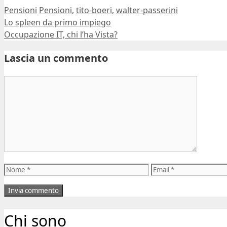
Ultima modifica:
2006-11-29T11:02:45+01:00
Autore:
Dario Banfi
Categorie
Tag
Pensioni
Pensioni
,
tito-boeri
,
walter-passerini
Lo spleen da primo impiego
Occupazione IT, chi l’ha Vista?
Lascia un commento
Commento
Nome
Email
Chi sono