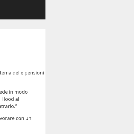
l tema delle pensioni
 lede in modo
n Hood al
trario.”
lavorare con un