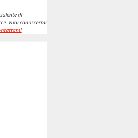
sulente di
erce. Vuoi conoscermi
ontattami