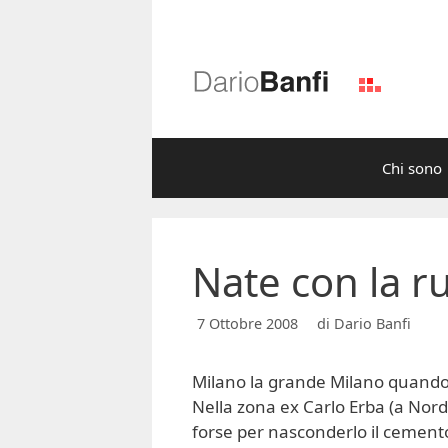
Vai
al
contenuto
Chi sono
Nate con la r
7 Ottobre 2008
di
Dario Banfi
Milano la grande Milano quando 
Nella zona ex Carlo Erba (a Nord
forse per nasconderlo il cemento