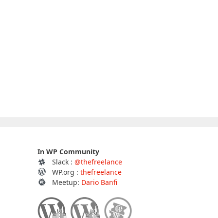
In WP Community
Slack :
@thefreelance
WP.org :
thefreelance
Meetup:
Dario Banfi