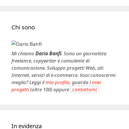
A
l
t
e
Chi sono
r
n
a
t
Mi chiamo
Dario Banfi
. Sono un giornalista
i
freelance, copywriter e consulente di
v
comunicazione. Sviluppo progetti Web, siti
e
Internet, servizi di e-commerce. Vuoi conoscermi
:
meglio? Leggi il
mio profilo
, guarda i
miei
progetti
(oltre 100) oppure
contattami
In evidenza