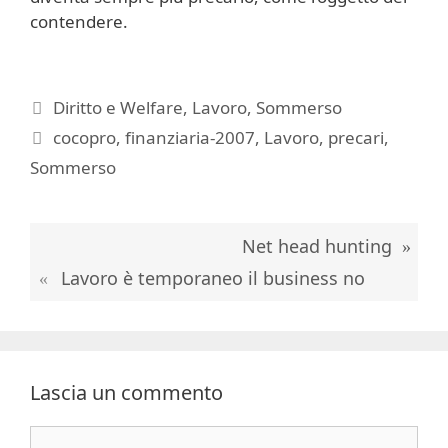
contendere.
Categorie
Diritto e Welfare
,
Lavoro
,
Sommerso
Tag
cocopro
,
finanziaria-2007
,
Lavoro
,
precari
,
Sommerso
Net head hunting
Lavoro è temporaneo il business no
Lascia un commento
Commento