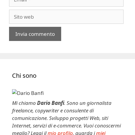
Sito
web
A
l
t
e
Chi sono
r
n
a
t
Mi chiamo
Dario Banfi
. Sono un giornalista
i
freelance, copywriter e consulente di
v
comunicazione. Sviluppo progetti Web, siti
e
Internet, servizi di e-commerce. Vuoi conoscermi
:
meglio? Leggi il
mio profilo
, guarda i
miei