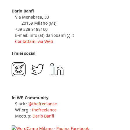
Dario Banfi
Via Menabrea, 33
20159 Milano (MI)
+39 328 9188160
E-mail: info (at) dariobanfi (.) it
Contattami via Web
I miei social
In WP Community
Slack :
@thefreelance
WP.org :
thefreelance
Meetup:
Dario Banfi