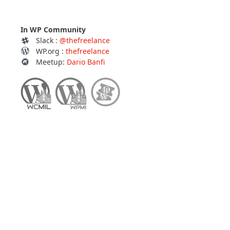
In WP Community
Slack :
@thefreelance
WP.org :
thefreelance
Meetup:
Dario Banfi