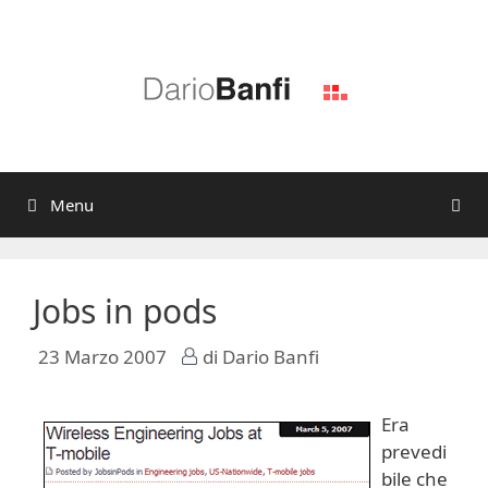
Vai
al
contenuto
Menu
Jobs in pods
23 Marzo 2007
di
Dario Banfi
Era
prevedi
bile che