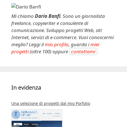
a
t
Mi chiamo
Dario Banfi
. Sono un giornalista
i
freelance, copywriter e consulente di
v
comunicazione. Sviluppo progetti Web, siti
e
Internet, servizi di e-commerce. Vuoi conoscermi
:
meglio? Leggi il
mio profilo
, guarda i
miei
progetti
(oltre 100) oppure
contattami
In evidenza
Una selezione di progetti dal mio Porfolio