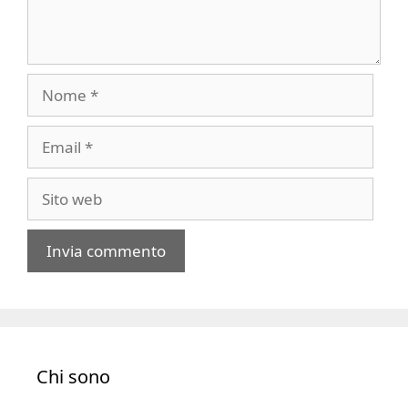
Nome
Email
Sito
web
A
l
t
e
Chi sono
r
n