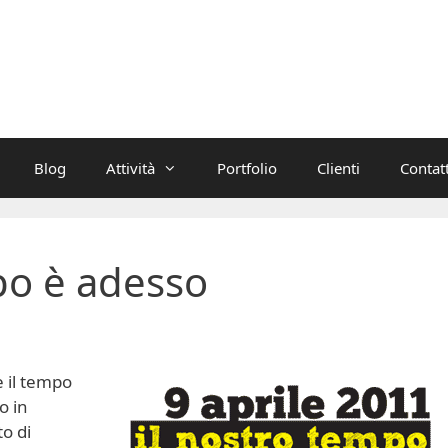
Blog
Attività
Portfolio
Clienti
Contatt
po è adesso
 il tempo
o in
o di