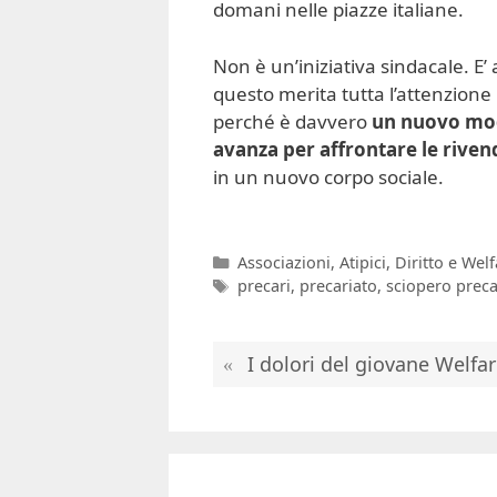
domani nelle piazze italiane.
Non è un’iniziativa sindacale. E’ 
questo merita tutta l’attenzione 
perché è davvero
un nuovo mo
avanza per affrontare le riven
in un nuovo corpo sociale.
Categorie
Associazioni
,
Atipici
,
Diritto e Welf
Tag
precari
,
precariato
,
sciopero preca
I dolori del giovane Welfa