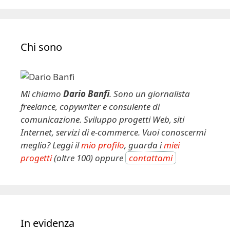
l
t
e
Chi sono
r
n
a
t
Mi chiamo
Dario Banfi
. Sono un giornalista
i
freelance, copywriter e consulente di
v
comunicazione. Sviluppo progetti Web, siti
e
Internet, servizi di e-commerce. Vuoi conoscermi
:
meglio? Leggi il
mio profilo
, guarda i
miei
progetti
(oltre 100) oppure
contattami
In evidenza