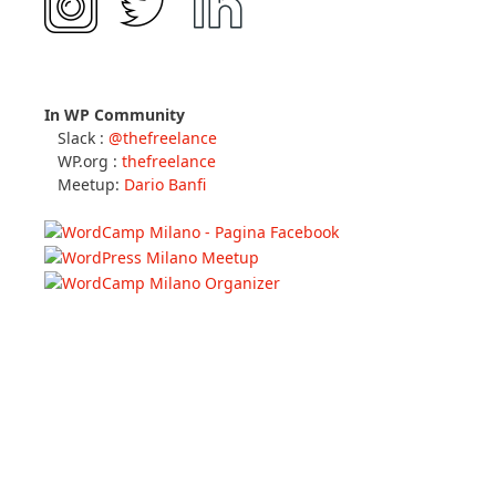
In WP Community
Slack :
@thefreelance
WP.org :
thefreelance
Meetup:
Dario Banfi