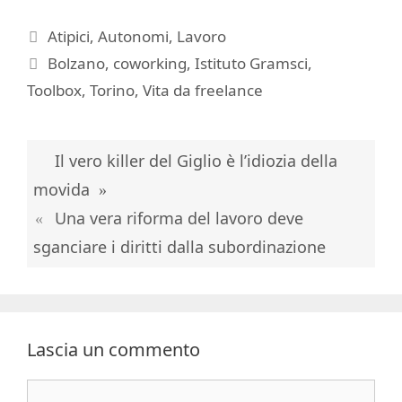
Categorie
Atipici
,
Autonomi
,
Lavoro
Tag
Bolzano
,
coworking
,
Istituto Gramsci
,
Toolbox
,
Torino
,
Vita da freelance
Il vero killer del Giglio è l’idiozia della
movida
Una vera riforma del lavoro deve
sganciare i diritti dalla subordinazione
Lascia un commento
Commento