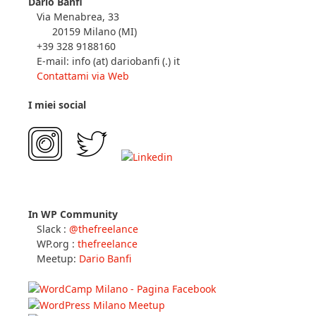
Dario Banfi
Via Menabrea, 33
20159 Milano (MI)
+39 328 9188160
E-mail: info (at) dariobanfi (.) it
Contattami via Web
I miei social
In WP Community
Slack :
@thefreelance
WP.org :
thefreelance
Meetup:
Dario Banfi