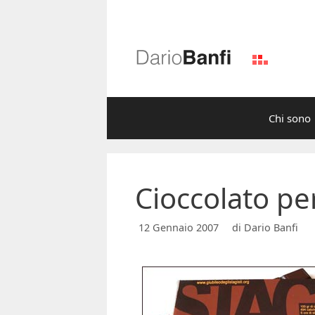
Vai
al
contenuto
Chi sono
Cioccolato per
12 Gennaio 2007
di
Dario Banfi