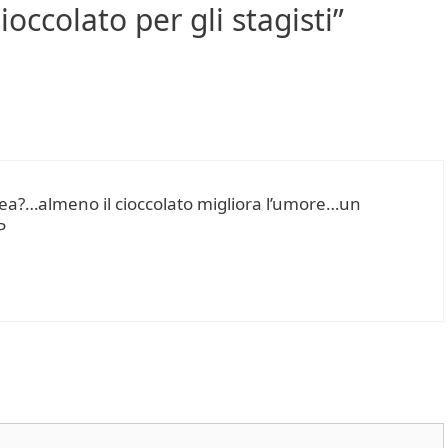
ccolato per gli stagisti”
dea?…almeno il cioccolato migliora l’umore…un
P