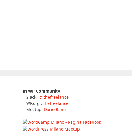
In WP Community
Slack :
@thefreelance
WP.org :
thefreelance
Meetup:
Dario Banfi