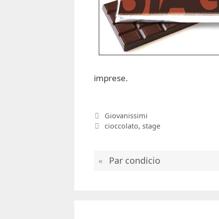
imprese.
Categorie
Giovanissimi
Tag
cioccolato
,
stage
Par condicio