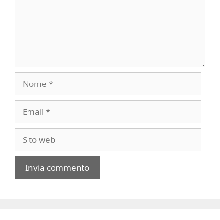
Nome
Email
Sito
web
A
l
t