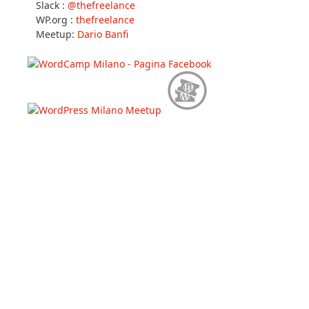
Slack :
@thefreelance
WP.org :
thefreelance
Meetup:
Dario Banfi