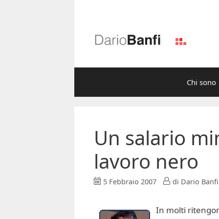
Vai
al
contenuto
Chi sono
Un salario mi
lavoro nero
5 Febbraio 2007
di
Dario Banfi
In molti ritengo