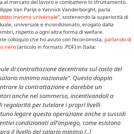
a al mercato del lavoro e combattere lo sfruttamento.
ilippe Van Parijs e Yannick Vanderborght, parla
ddito minimo universale
“, sostenendo la superiorità di
duale, universale e incondizionato, erogato dalla
membri, rispetto a ogni altra forma di welfare.
nte colloquio che ho avuto con l’economista,
parlando di
oro nero
(articolo in formato .PDF) in Italia:
rmule di contrattazione decentrata sul costo del
“salario minimo nazionale”. Questo doppio
ntrare la contrattazione e darebbe un
ratori anche nel sommerso, incentivandoli a
i regolarità per tutelare i propri livelli
rtuno legare questa operazione anche a sussidi
ncentivi condizionati all’impiego, come esistono
pra il livello del salario minimo [..]