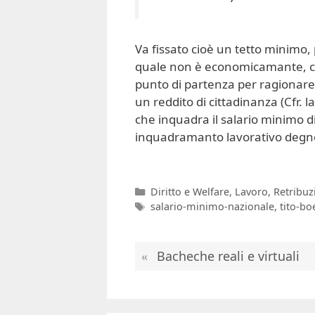
Va fissato cioè un tetto minimo, 
quale non è economicamante, civ
punto di partenza per ragionare
un reddito di cittadinanza (Cfr. la
che inquadra il salario minimo di
inquadramanto lavorativo degn
Categorie
Diritto e Welfare
,
Lavoro
,
Retribuz
Tag
salario-minimo-nazionale
,
tito-bo
Bacheche reali e virtuali