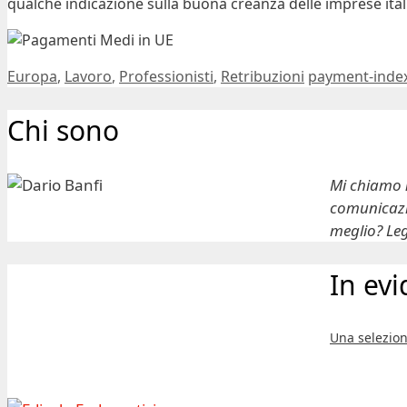
qualche indicazione sulla buona creanza delle imprese ital
Categorie
Tag
Europa
,
Lavoro
,
Professionisti
,
Retribuzioni
payment-inde
Chi sono
Mi chiamo
comunicazio
meglio? Leg
In ev
Una selezion