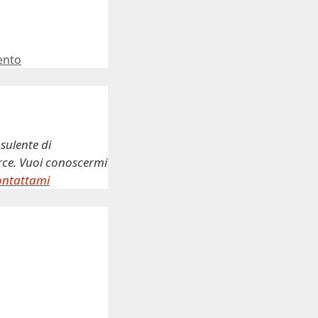
ento
sulente di
erce. Vuoi conoscermi
ontattami