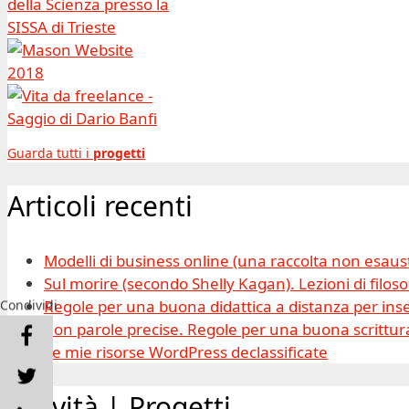
Guarda tutti i
progetti
Articoli recenti
Modelli di business online (una raccolta non esaus
Sul morire (secondo Shelly Kagan). Lezioni di filosof
Regole per una buona didattica a distanza per inse
Condividi
Con parole precise. Regole per una buona scrittura
Le mie risorse WordPress declassificate
Attività | Progetti