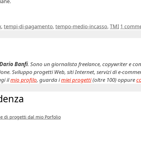
iane.
x
,
tempi-di-pagamento
,
tempo-medio-incasso
,
TMI
1 comm
Dario Banfi
. Sono un giornalista freelance, copywriter e con
ne. Sviluppo progetti Web, siti Internet, servizi di e-comm
gi il
mio profilo
, guarda i
miei progetti
(oltre 100) oppure
c
idenza
e di progetti dal mio Porfolio