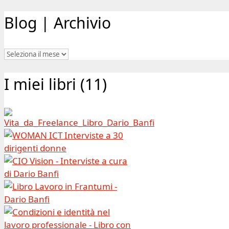
Blog | Archivio
Blog
|
Archivio
I miei libri (11)