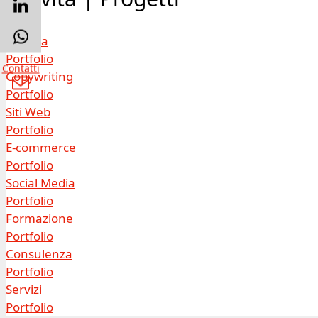
Editoria
Portfolio
Contatti
Copywriting
Portfolio
Siti Web
Portfolio
E-commerce
Portfolio
Social Media
Portfolio
Formazione
Portfolio
Consulenza
Portfolio
Servizi
Portfolio