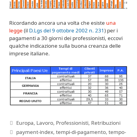
Ricordando ancora una volta che esiste
una
legge
(il
D.Lgs del 9 ottobre 2002 n. 231
) per i
pagamenti a 30 giorni dei professionisti, eccovi
qualche indicazione sulla buona creanza delle
imprese italiane.
Categorie
Europa
,
Lavoro
,
Professionisti
,
Retribuzioni
Tag
payment-index
,
tempi-di-pagamento
,
tempo-