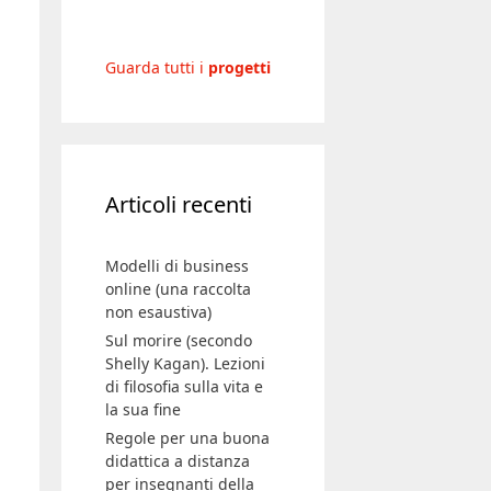
Articoli recenti
Modelli di business
online (una raccolta
non esaustiva)
Sul morire (secondo
Shelly Kagan). Lezioni
di filosofia sulla vita e
la sua fine
Regole per una buona
didattica a distanza
per insegnanti della
scuola primaria
Con parole precise.
Regole per una buona