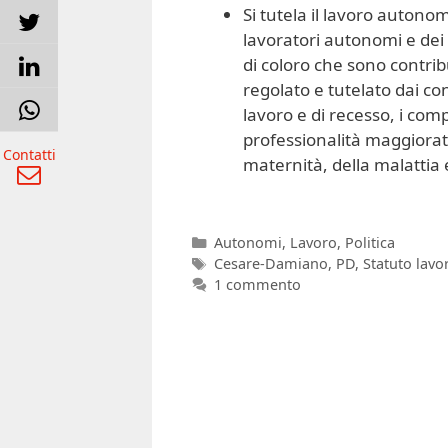
Si tutela il lavoro auton
lavoratori autonomi e dei
di coloro che sono contrib
regolato e tutelato dai con
lavoro e di recesso, i com
professionalità maggiorato 
Contatti
maternità, della malattia 
Categorie
Autonomi
,
Lavoro
,
Politica
Tag
Cesare-Damiano
,
PD
,
Statuto lavo
1 commento