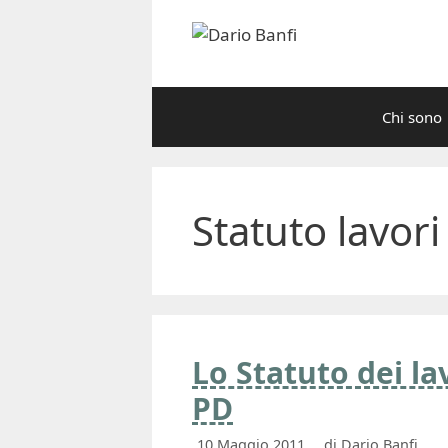
Vai
al
contenuto
Chi sono
Statuto lavor
Lo Statuto dei l
PD
10 Maggio 2011
di
Dario Banfi