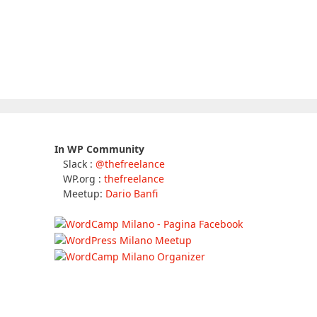
In WP Community
Slack :
@thefreelance
WP.org :
thefreelance
Meetup:
Dario Banfi