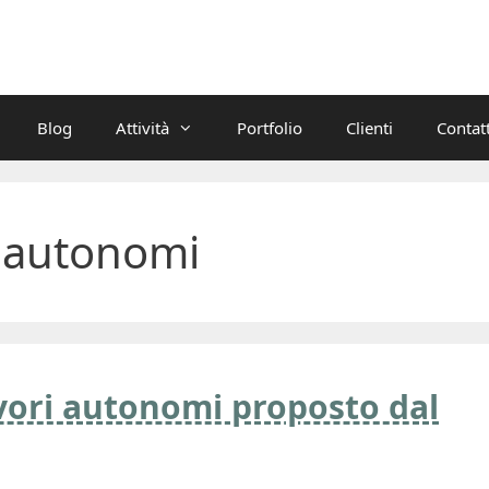
Blog
Attività
Portfolio
Clienti
Contatt
i autonomi
avori autonomi proposto dal