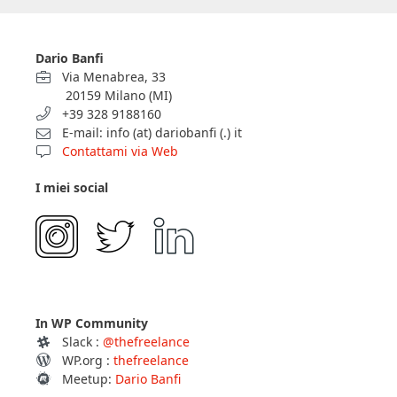
Dario Banfi
Via Menabrea, 33
20159 Milano (MI)
+39 328 9188160
E-mail: info (at) dariobanfi (.) it
Contattami via Web
I miei social
In WP Community
Slack :
@thefreelance
WP.org :
thefreelance
Meetup:
Dario Banfi