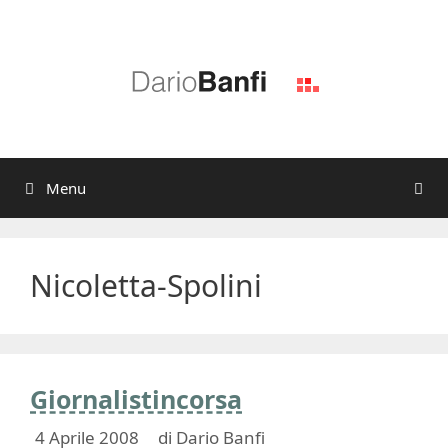
Vai
al
contenuto
Menu
Nicoletta-Spolini
Giornalistincorsa
4 Aprile 2008
di
Dario Banfi