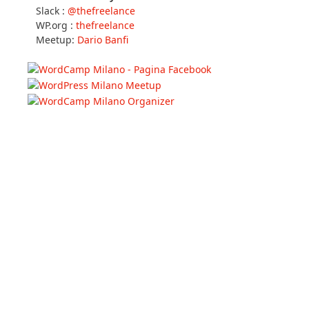
Slack :
@thefreelance
WP.org :
thefreelance
Meetup:
Dario Banfi