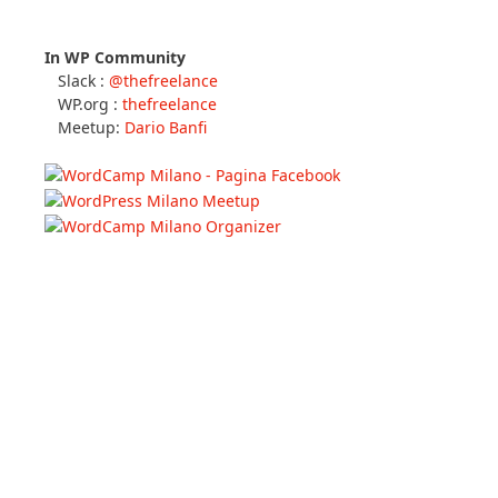
In WP Community
Slack :
@thefreelance
WP.org :
thefreelance
Meetup:
Dario Banfi