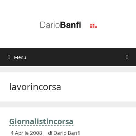
Vai
al
contenuto
Menu
lavorincorsa
Giornalistincorsa
4 Aprile 2008
di
Dario Banfi