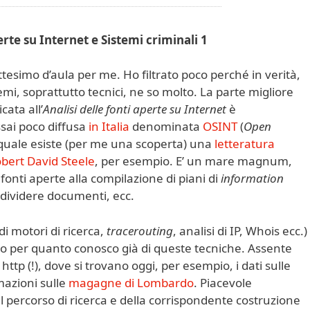
erte su Internet e Sistemi criminali 1
tesimo d’aula per me. Ho filtrato poco perché in verità,
mi, soprattutto tecnici, ne so molto. La parte migliore
cata all’
Analisi delle fonti aperte su Internet
è
assai poco diffusa
in Italia
denominata
OSINT
(
Open
a quale esiste (per me una scoperta) una
letteratura
bert David Steele
, per esempio. E’ un mare magnum,
 fonti aperte alla compilazione di piani di
information
ndividere documenti, ecc.
i motori di ricerca,
tracerouting
, analisi di IP, Whois ecc.)
o per quanto conosco già di queste tecniche. Assente
lo http (!), dove si trovano oggi, per esempio, i dati sulle
rmazioni sulle
magagne di Lombardo
. Piacevole
el percorso di ricerca e della corrispondente costruzione