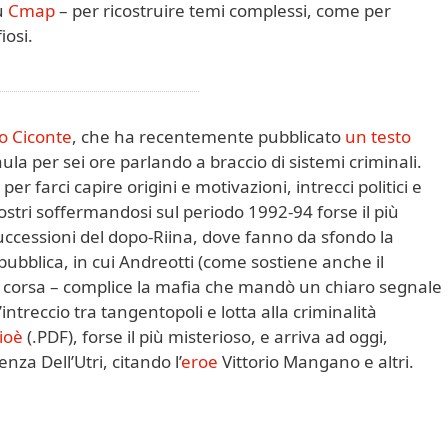
u
Cmap
– per ricostruire temi complessi, come per
iosi.
o Ciconte
, che ha recentemente pubblicato
un testo
aula per sei ore parlando a braccio di sistemi criminali.
er farci capire origini e motivazioni, intrecci politici e
nostri soffermandosi sul periodo 1992-94 forse il più
ccessioni del dopo-Riina, dove fanno da sfondo la
ubblica, in cui Andreotti (come sostiene anche il
ua corsa – complice la mafia che mandò un chiaro segnale
’intreccio tra tangentopoli e lotta alla criminalità
Gioè
(.PDF), forse il più misterioso, e arriva ad oggi,
nza Dell’Utri, citando l’
eroe
Vittorio Mangano e altri.