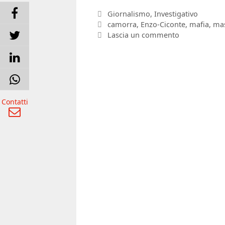
Categorie
Giornalismo
,
Investigativo
Tag
camorra
,
Enzo-Ciconte
,
mafia
,
mas
Lascia un commento
Contatti