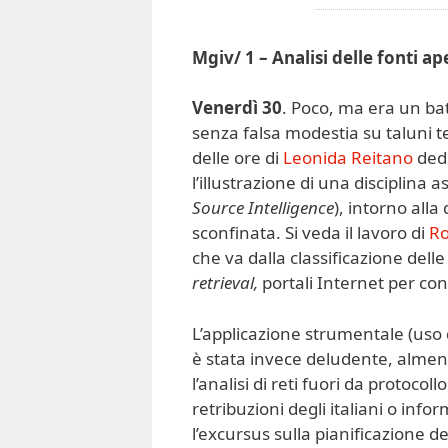
Mgiv/ 1 – Analisi delle fonti ap
Venerdì 30
. Poco, ma era un bat
senza falsa modestia su taluni te
delle ore di
Leonida Reitano
dedi
l’illustrazione di una disciplina 
Source Intelligence
), intorno all
sconfinata. Si veda il lavoro di
Ro
che va dalla classificazione delle
retrieval,
portali Internet per co
L’applicazione strumentale (uso d
è stata invece deludente, almen
l’analisi di reti fuori da protocol
retribuzioni degli italiani o info
l’excursus sulla pianificazione d