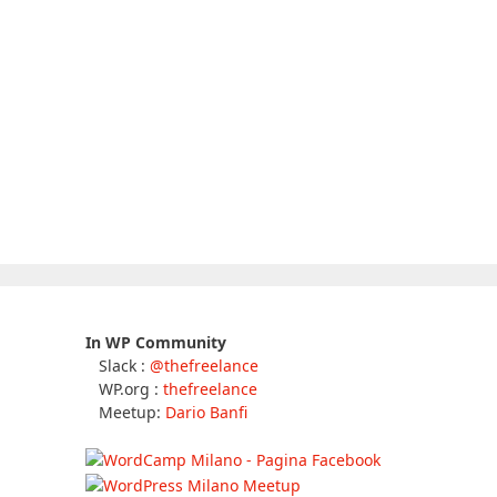
In WP Community
Slack :
@thefreelance
WP.org :
thefreelance
Meetup:
Dario Banfi