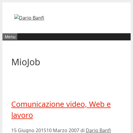
Vai
al
contenuto
Menu
MioJob
Comunicazione video, Web e
lavoro
15 Giugno 2015
10 Marzo 2007
di
Dario Banfi