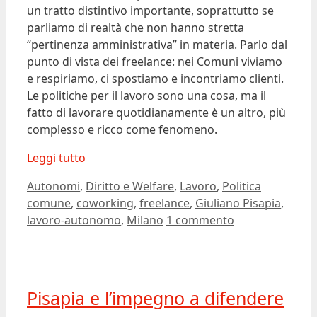
un tratto distintivo importante, soprattutto se
parliamo di realtà che non hanno stretta
“pertinenza amministrativa” in materia. Parlo dal
punto di vista dei freelance: nei Comuni viviamo
e respiriamo, ci spostiamo e incontriamo clienti.
Le politiche per il lavoro sono una cosa, ma il
fatto di lavorare quotidianamente è un altro, più
complesso e ricco come fenomeno.
Leggi tutto
Categorie
Tag
Autonomi
,
Diritto e Welfare
,
Lavoro
,
Politica
comune
,
coworking
,
freelance
,
Giuliano Pisapia
,
lavoro-autonomo
,
Milano
1 commento
Pisapia e l’impegno a difendere