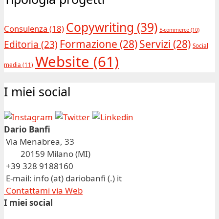
Copywriting
(39)
Consulenza
(18)
E-commerce
(10)
Formazione
(28)
Servizi
(28)
Editoria
(23)
Social
Website
(61)
media
(11)
I miei social
Dario Banfi
Via Menabrea, 33
20159 Milano (MI)
+39 328 9188160
E-mail: info (at) dariobanfi (.) it
Contattami via Web
I miei social