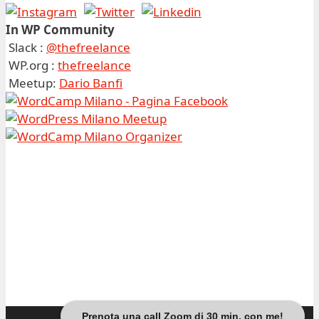
In WP Community
Slack :
@thefreelance
WP.org :
thefreelance
Meetup:
Dario Banfi
Prenota una call Zoom di 30 min. con me!