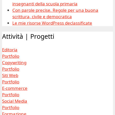
insegnanti della scuola primaria
Con parole precise. Regole per una buona
scrittura, civile e democratica
Le mie risorse WordPress declassificate
Attività | Progetti
Editoria
Portfolio
Copywriting
Portfolio
Siti Web
Portfolio
E-commerce
Portfolio
Social Media
Portfolio
Formazione