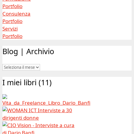
Portfolio
Consulenza
Portfolio
Servizi
Portfolio
Blog | Archivio
Blog
|
I miei libri (11)
Archivio