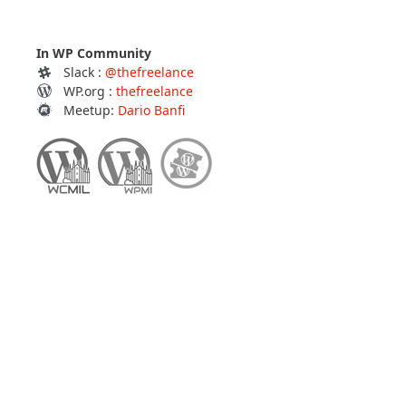
In WP Community
Slack :
@thefreelance
WP.org :
thefreelance
Meetup:
Dario Banfi