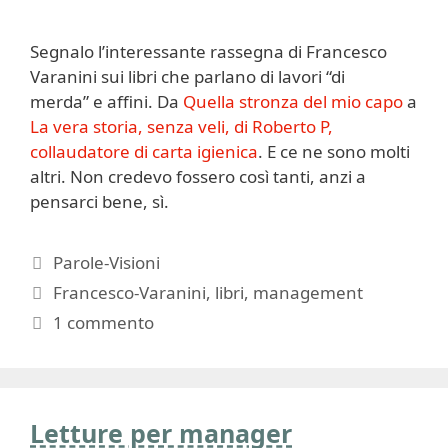
Segnalo l’interessante rassegna di Francesco
Varanini sui libri che parlano di lavori “di
merda” e affini. Da
Quella stronza del mio capo
a
La vera storia, senza veli, di Roberto P,
collaudatore di carta igienica
. E ce ne sono molti
altri. Non credevo fossero così tanti, anzi a
pensarci bene, sì.
Categorie
Parole-Visioni
Tag
Francesco-Varanini
,
libri
,
management
1 commento
Letture per manager