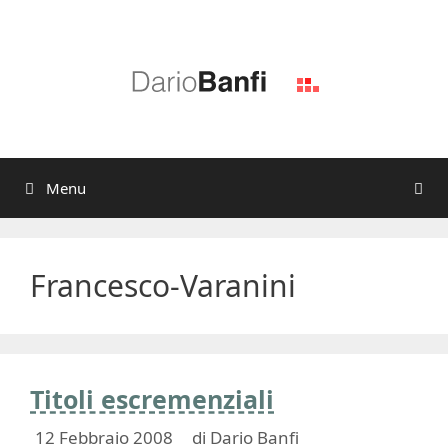
Vai
al
contenuto
Menu
Francesco-Varanini
Titoli escremenziali
12 Febbraio 2008
di
Dario Banfi