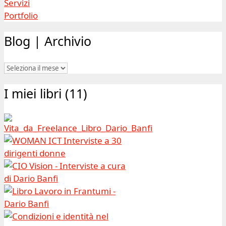
Servizi
Portfolio
Blog | Archivio
Blog
|
I miei libri (11)
Archivio