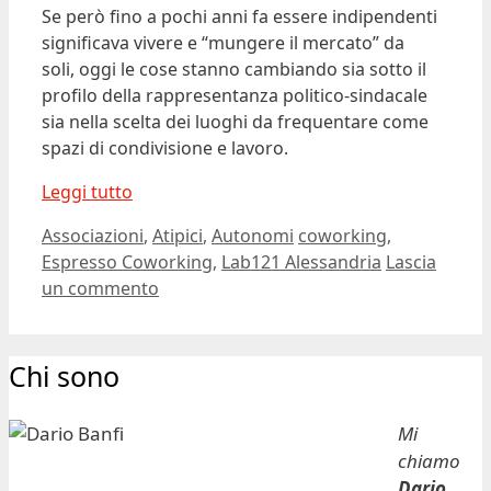
Se però fino a pochi anni fa essere indipendenti
significava vivere e “mungere il mercato” da
soli, oggi le cose stanno cambiando sia sotto il
profilo della rappresentanza politico-sindacale
sia nella scelta dei luoghi da frequentare come
spazi di condivisione e lavoro.
Leggi tutto
Categorie
Tag
Associazioni
,
Atipici
,
Autonomi
coworking
,
Espresso Coworking
,
Lab121 Alessandria
Lascia
un commento
Chi sono
Mi
chiamo
Dario