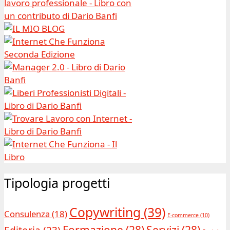
Tipologia progetti
Copywriting
(39)
Consulenza
(18)
E-commerce
(10)
Formazione
(28)
Servizi
(28)