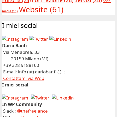
Editoria
(23)
Social
Website
(61)
media
(11)
I miei social
Dario Banfi
Via Menabrea, 33
20159 Milano (MI)
+39 328 9188160
E-mail: info (at) dariobanfi (.) it
Contattami via Web
I miei social
In WP Community
Slack :
@thefreelance