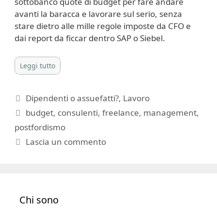
sottobanco quote di budget per fare andare
avanti la baracca e lavorare sul serio, senza
stare dietro alle mille regole imposte da CFO e
dai report da ficcar dentro SAP o Siebel.
Leggi tutto
Categorie
Dipendenti o assuefatti?
,
Lavoro
Tag
budget
,
consulenti
,
freelance
,
management
,
postfordismo
Lascia un commento
Chi sono