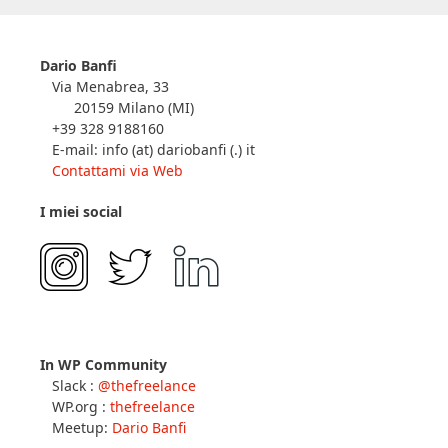
Dario Banfi
Via Menabrea, 33
20159 Milano (MI)
+39 328 9188160
E-mail: info (at) dariobanfi (.) it
Contattami via Web
I miei social
In WP Community
Slack :
@thefreelance
WP.org :
thefreelance
Meetup:
Dario Banfi