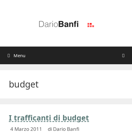
Vai
al
contenuto
Menu
budget
I trafficanti di budget
4 Marzo 2011
di
Dario Banfi