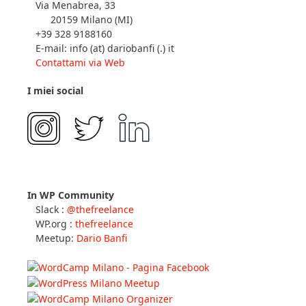
Via Menabrea, 33
20159 Milano (MI)
+39 328 9188160
E-mail: info (at) dariobanfi (.) it
Contattami via Web
I miei social
In WP Community
Slack :
@thefreelance
WP.org :
thefreelance
Meetup:
Dario Banfi