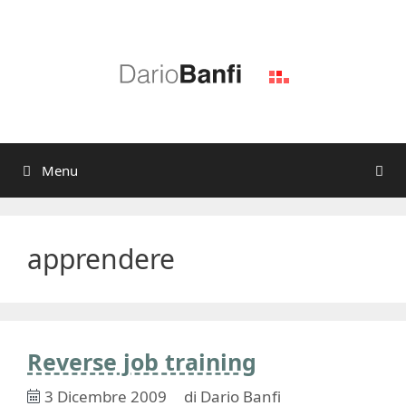
Vai
al
contenuto
Menu
apprendere
Reverse job training
3 Dicembre 2009
di
Dario Banfi