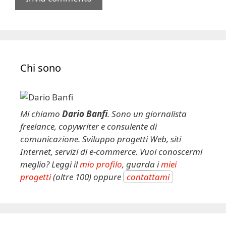
A
l
t
e
Chi sono
r
n
a
t
Mi chiamo
Dario Banfi
. Sono un giornalista
i
freelance, copywriter e consulente di
v
comunicazione. Sviluppo progetti Web, siti
e
Internet, servizi di e-commerce. Vuoi conoscermi
:
meglio? Leggi il
mio profilo
, guarda i
miei
progetti
(oltre 100) oppure
contattami