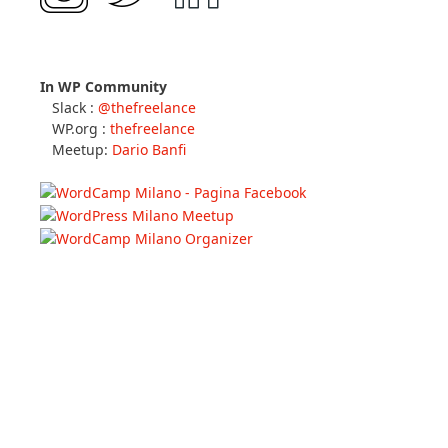
In WP Community
Slack :
@thefreelance
WP.org :
thefreelance
Meetup:
Dario Banfi