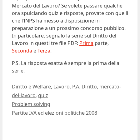
Mercato del Lavoro? Se volete passare qualche
ora spulciando quiz e risposte, provate con quelli
che l’INPS ha messo a disposizione in
preparazione a un prossimo concorso pubblico.
In particolare, segnalo la serie sul Diritto del
Lavoro in questi tre file PDF:
Prima
parte,
Seconda
e
Terza
.
P.S. La risposta esatta è sempre la prima della
serie.
Ultima modifica:
2008-03-28T15:52:31+01:00
Autore:
Dario Banfi
Categorie
Tag
Diritto e Welfare
,
Lavoro
,
P.A.
Diritto
,
mercato-
del-lavoro
,
quiz
Problem solving
Partite IVA ed elezioni politiche 2008