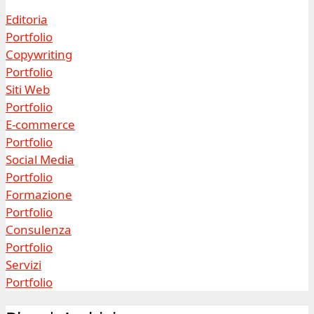
Editoria
Portfolio
Copywriting
Portfolio
Siti Web
Portfolio
E-commerce
Portfolio
Social Media
Portfolio
Formazione
Portfolio
Consulenza
Portfolio
Servizi
Portfolio