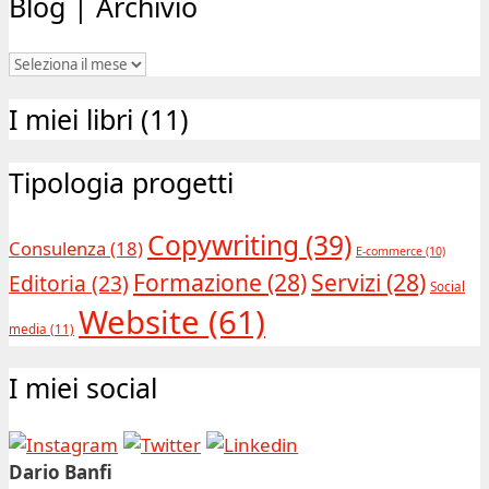
Blog | Archivio
Blog
|
I miei libri (11)
Archivio
Tipologia progetti
Copywriting
(39)
Consulenza
(18)
E-commerce
(10)
Formazione
(28)
Servizi
(28)
Editoria
(23)
Social
Website
(61)
media
(11)
I miei social
Dario Banfi