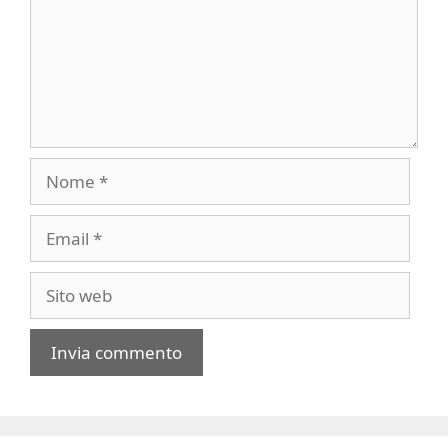
Nome
Email
Sito
web
A
l