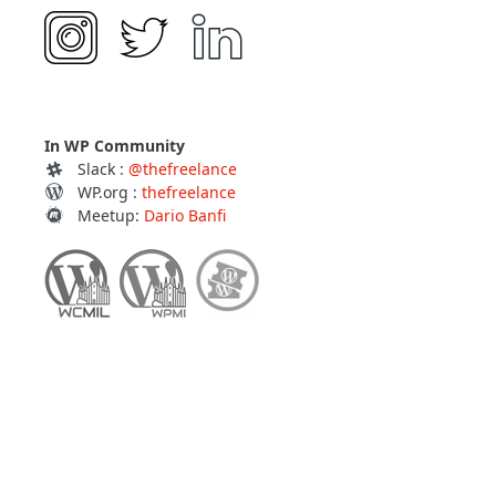
In WP Community
Slack :
@thefreelance
WP.org :
thefreelance
Meetup:
Dario Banfi