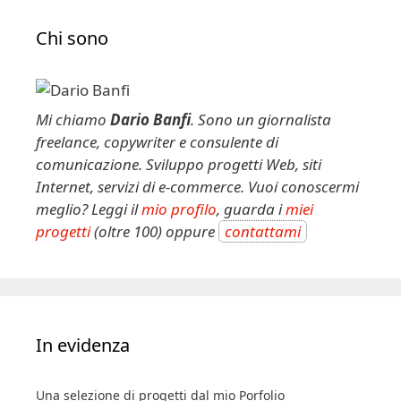
t
e
Chi sono
r
n
a
t
Mi chiamo
Dario Banfi
. Sono un giornalista
i
freelance, copywriter e consulente di
v
comunicazione. Sviluppo progetti Web, siti
e
Internet, servizi di e-commerce. Vuoi conoscermi
:
meglio? Leggi il
mio profilo
, guarda i
miei
progetti
(oltre 100) oppure
contattami
In evidenza
Una selezione di progetti dal mio Porfolio