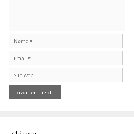
Nome
Email
Sito
web
A
l
t
e
Chi sono