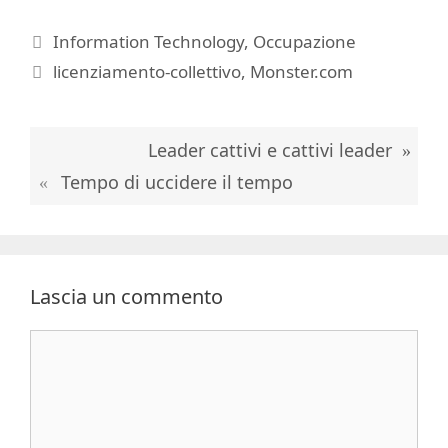
Categorie
Information Technology
,
Occupazione
Tag
licenziamento-collettivo
,
Monster.com
Leader cattivi e cattivi leader
Tempo di uccidere il tempo
Lascia un commento
Commento