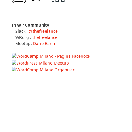
In WP Community
Slack :
@thefreelance
WP.org :
thefreelance
Meetup:
Dario Banfi