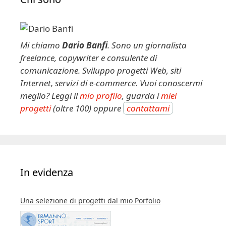
r
n
a
t
Mi chiamo
Dario Banfi
. Sono un giornalista
i
freelance, copywriter e consulente di
v
comunicazione. Sviluppo progetti Web, siti
e
Internet, servizi di e-commerce. Vuoi conoscermi
:
meglio? Leggi il
mio profilo
, guarda i
miei
progetti
(oltre 100) oppure
contattami
In evidenza
Una selezione di progetti dal mio Porfolio