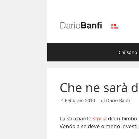
Vai
al
contenuto
Chi sono
Che ne sarà d
4 Febbraio 2010
di
Dario Banfi
La straziante
storia
di un bimbo d
Vendola se deve o meno invest