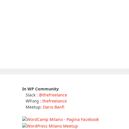
In WP Community
Slack :
@thefreelance
WP.org :
thefreelance
Meetup:
Dario Banfi