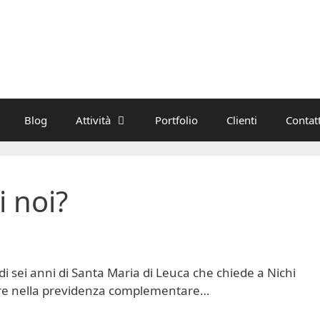
Blog
Attività
Portfolio
Clienti
Contatt
i noi?
i sei anni di Santa Maria di Leuca che chiede a Nichi
ire nella previdenza complementare…