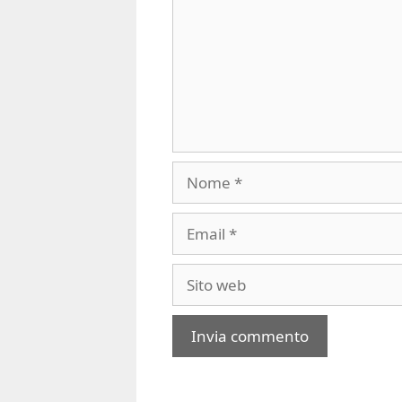
Nome
Email
Sito
web
A
l