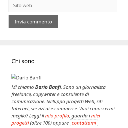
Sito
web
A
l
t
e
Chi sono
r
n
a
t
Mi chiamo
Dario Banfi
. Sono un giornalista
i
freelance, copywriter e consulente di
v
comunicazione. Sviluppo progetti Web, siti
e
Internet, servizi di e-commerce. Vuoi conoscermi
:
meglio? Leggi il
mio profilo
, guarda i
miei
progetti
(oltre 100) oppure
contattami