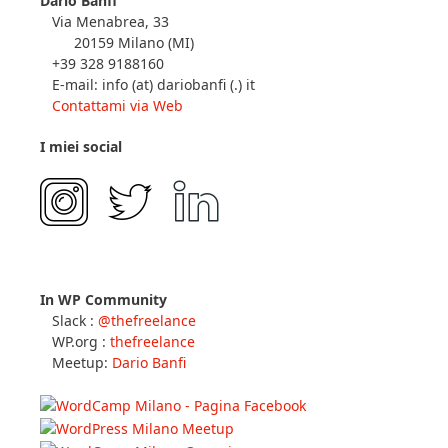
Dario Banfi
Via Menabrea, 33
20159 Milano (MI)
+39 328 9188160
E-mail: info (at) dariobanfi (.) it
Contattami via Web
I miei social
In WP Community
Slack :
@thefreelance
WP.org :
thefreelance
Meetup:
Dario Banfi