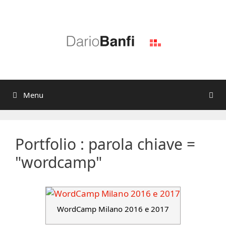
Vai
al
contenuto
Menu
Portfolio : parola chiave =
"wordcamp"
WordCamp Milano 2016 e 2017