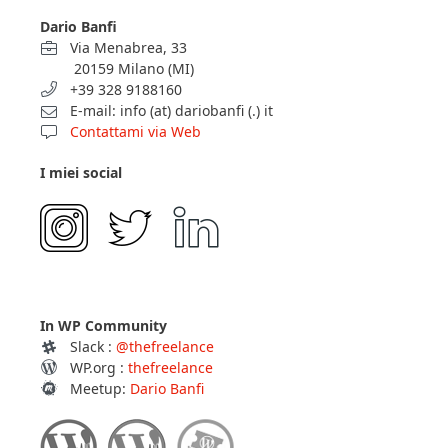
Dario Banfi
Via Menabrea, 33
20159 Milano (MI)
+39 328 9188160
E-mail: info (at) dariobanfi (.) it
Contattami via Web
I miei social
In WP Community
Slack :
@thefreelance
WP.org :
thefreelance
Meetup:
Dario Banfi