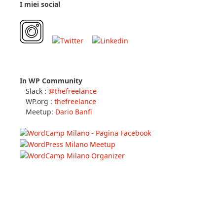
I miei social
In WP Community
Slack :
@thefreelance
WP.org :
thefreelance
Meetup:
Dario Banfi