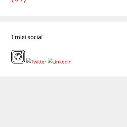
Tipologia progetti
Copywriting
(39)
Consulenza
(18)
E-
Formazione
(28)
Editoria
(23)
commerce
(10)
Website
Servizi
(28)
Social media
(11)
(61)
I miei social