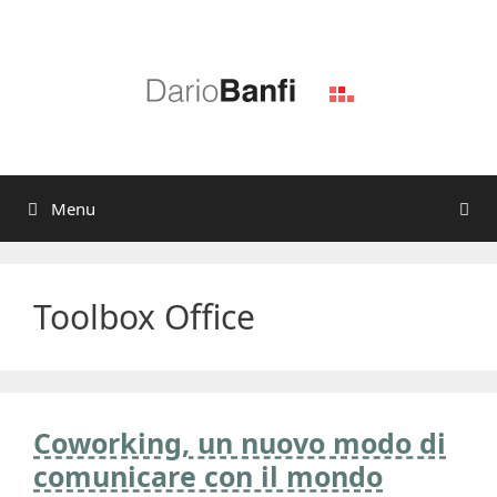
Vai
al
contenuto
Menu
Toolbox Office
Coworking, un nuovo modo di
comunicare con il mondo