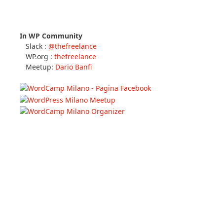
In WP Community
Slack :
@thefreelance
WP.org :
thefreelance
Meetup:
Dario Banfi