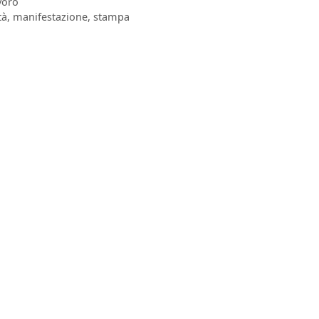
voro
tà
,
manifestazione
,
stampa