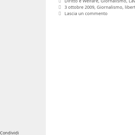
Categorie
Diritto e Welfare
,
Giornalismo
,
La
Tag
3 ottobre 2009
,
Giornalismo
,
liber
Lascia un commento
Condividi