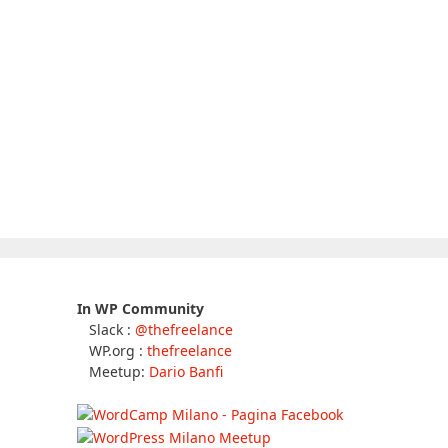
In WP Community
Slack :
@thefreelance
WP.org :
thefreelance
Meetup:
Dario Banfi