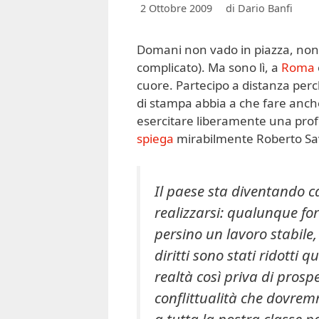
2 Ottobre 2009
di
Dario Banfi
Domani non vado in piazza, non c
complicato). Ma sono lì, a
Roma
cuore. Partecipo a distanza perc
di stampa abbia a che fare anche c
esercitare liberamente una profe
spiega
mirabilmente Roberto Sa
Il paese sta diventando cat
realizzarsi: qualunque fo
persino un lavoro stabile,
diritti sono stati ridotti 
realtà così priva di prosp
conflittualità che dovre
a tutta la nostra classe po