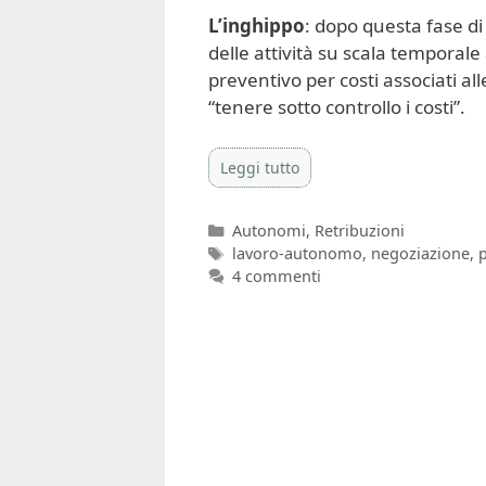
L’inghippo
: dopo questa fase d
delle attività su scala temporale 
preventivo per costi associati al
“tenere sotto controllo i costi”.
Leggi tutto
Categorie
Autonomi
,
Retribuzioni
Tag
lavoro-autonomo
,
negoziazione
,
p
4 commenti