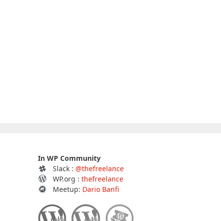
In WP Community
Slack :
@thefreelance
WP.org :
thefreelance
Meetup:
Dario Banfi