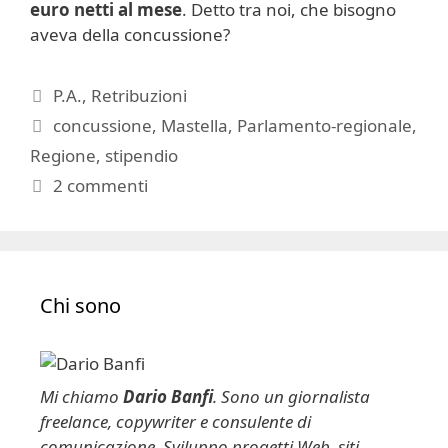
euro netti al mese
. Detto tra noi, che bisogno
aveva della concussione?
Categorie
P.A.
,
Retribuzioni
Tag
concussione
,
Mastella
,
Parlamento-regionale
,
Regione
,
stipendio
2 commenti
Chi sono
Mi chiamo
Dario Banfi
. Sono un giornalista
freelance, copywriter e consulente di
comunicazione. Sviluppo progetti Web, siti