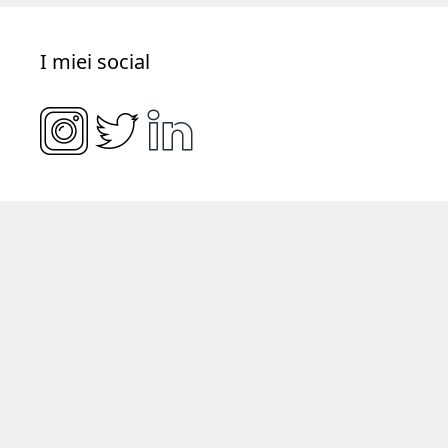
Copywriting
(39)
Consulenza
(18)
E-
Formazione
(28)
Editoria
(23)
commerce
(10)
Website
Servizi
(28)
Social media
(11)
(61)
I miei social