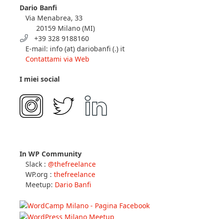
Dario Banfi
Via Menabrea, 33
20159 Milano (MI)
+39 328 9188160
E-mail: info (at) dariobanfi (.) it
Contattami via Web
I miei social
In WP Community
Slack :
@thefreelance
WP.org :
thefreelance
Meetup:
Dario Banfi