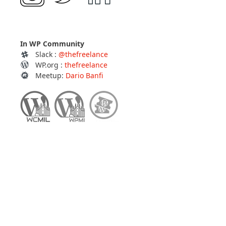
In WP Community
Slack :
@thefreelance
WP.org :
thefreelance
Meetup:
Dario Banfi