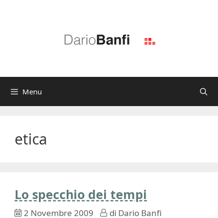
Vai
al
contenuto
Menu
etica
Lo specchio dei tempi
2 Novembre 2009
di
Dario Banfi