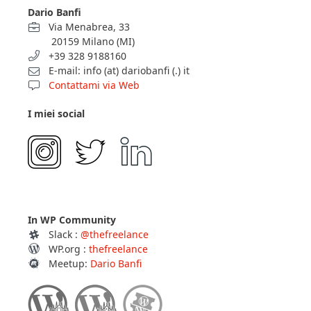
Dario Banfi
Via Menabrea, 33
20159 Milano (MI)
+39 328 9188160
E-mail: info (at) dariobanfi (.) it
Contattami via Web
I miei social
In WP Community
Slack :
@thefreelance
WP.org :
thefreelance
Meetup:
Dario Banfi