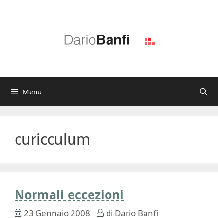
Vai
al
contenuto
Menu
curicculum
Normali eccezioni
23 Gennaio 2008
di
Dario Banfi