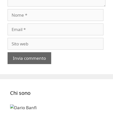
Nome
Email
Sito
web
A
l
t
e
Chi sono
r
n
a