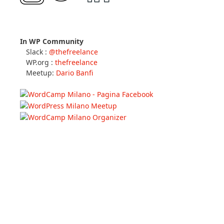
In WP Community
Slack :
@thefreelance
WP.org :
thefreelance
Meetup:
Dario Banfi