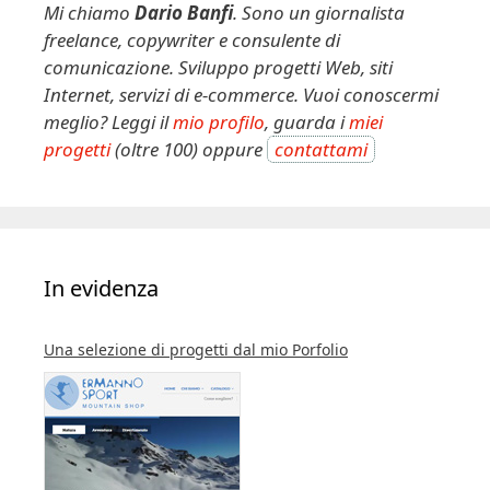
t
Mi chiamo
Dario Banfi
. Sono un giornalista
i
freelance, copywriter e consulente di
v
comunicazione. Sviluppo progetti Web, siti
e
Internet, servizi di e-commerce. Vuoi conoscermi
:
meglio? Leggi il
mio profilo
, guarda i
miei
progetti
(oltre 100) oppure
contattami
In evidenza
Una selezione di progetti dal mio Porfolio