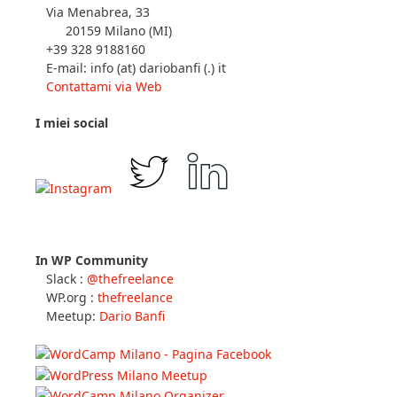
Dario Banfi
Via Menabrea, 33
20159 Milano (MI)
+39 328 9188160
E-mail: info (at) dariobanfi (.) it
Contattami via Web
I miei social
In WP Community
Slack :
@thefreelance
WP.org :
thefreelance
Meetup:
Dario Banfi