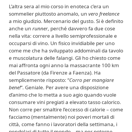
L’altra sera al mio corso in enoteca c’era un
sommelier piuttosto anomalo, un
vero freelance
a mio giudizio. Mercenario del gusto. Si è definito
anche un
runner
, perché davvero fa due cose
nella vita: correre a livello semiprofessionale e
occuparsi di vino. Un fisico invidiabile per uno
come me che ha sviluppato addominali da tavolo
e muscolatura delle falangi. Gli ho chiesto come
mai affronta ogni anno la massacrante 100 km
del Passatore (da Firenze a Faenza). Ha
semplicemente risposto: “
Corro per mangiare
bene!
“. Geniale. Per avere una disposizione
d’animo che lo metta a suo agio quando vuole
consumare vini pregiati a elevato tasso calorico.
Non corre per smaltire l’eccesso di calorie – come
facciamo (mentalmente) noi poveri mortali di
città, come fanno i lavoratori della settimana, i
pendolari di tutto il mondo – ma per poterne