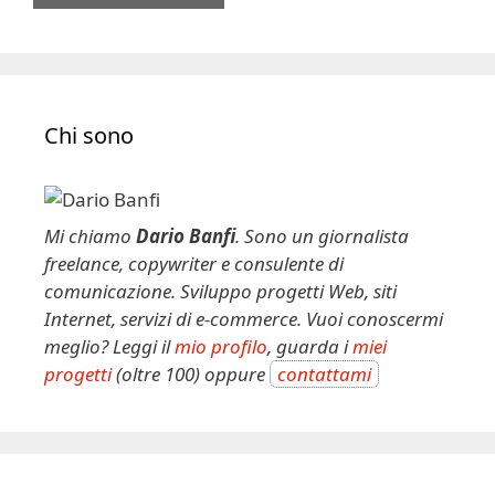
A
l
t
e
Chi sono
r
n
a
t
Mi chiamo
Dario Banfi
. Sono un giornalista
i
freelance, copywriter e consulente di
v
comunicazione. Sviluppo progetti Web, siti
e
Internet, servizi di e-commerce. Vuoi conoscermi
:
meglio? Leggi il
mio profilo
, guarda i
miei
progetti
(oltre 100) oppure
contattami