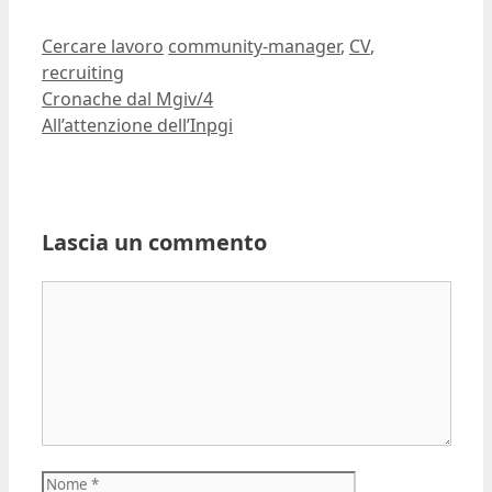
Ultima modifica:
2008-06-23T13:25:25+02:00
Autore:
Dario Banfi
Categorie
Tag
Cercare lavoro
community-manager
,
CV
,
recruiting
Cronache dal Mgiv/4
All’attenzione dell’Inpgi
Lascia un commento
Commento
Nome
Email