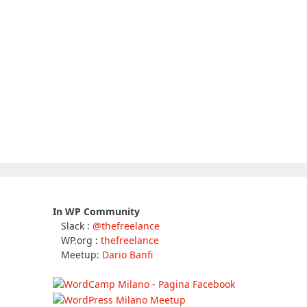
In WP Community
Slack :
@thefreelance
WP.org :
thefreelance
Meetup:
Dario Banfi