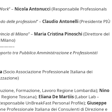
tWork
” –
Nicola Antonucci
(Responsabile Professionals
ndo delle professioni
” –
Claudio Antonelli
(Presidente PIÙ
ovincia di Milano
” –
Maria Cristina Pinoschi
(Direttore del
 Milano)
———–
pporto tra Pubblica Amministrazione e Professionisti
ua
(Socio Associazione Professionale Italiana dei
izzazione)
truzione, Formazione, Lavoro Regione Lombardia);
Nino
e Regione Toscana);
Eliana De Martiis
(Labor Lab –
esponsabile UnBreakFast Personal Profile);
Giuseppe
ne Professionale Italiana dei Consulenti di Direzione e