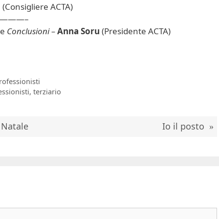
o
(Consigliere ACTA)
———–
e
Conclusioni –
Anna Soru
(Presidente ACTA)
rofessionisti
ssionisti
,
terziario
 Natale
Io il posto