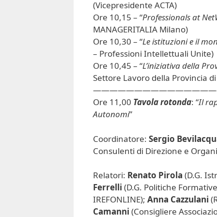
(Vicepresidente ACTA)
Ore 10,15 – “
Professionals at Ne
MANAGERITALIA Milano)
Ore 10,30 – “
Le istituzioni e il mo
– Professioni Intellettuali Unite)
Ore 10,45 – “
L’iniziativa della Pr
Settore Lavoro della Provincia di
———————————————
Ore 11,00
Tavola rotonda
: “
Il ra
Autonomi
”
Coordinatore:
Sergio Bevilacq
Consulenti di Direzione e Organ
Relatori:
Renato Pirola
(D.G. Is
Ferrelli
(D.G. Politiche Formativ
IREFONLINE);
Anna Cazzulani
(R
Camanni
(Consigliere Associazio