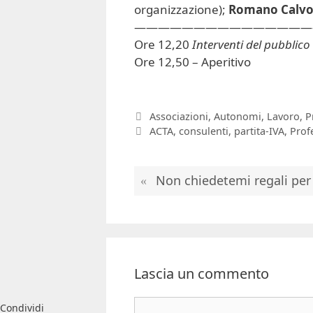
organizzazione);
Romano Calv
———————————————
Ore 12,20
Interventi del pubblico
Ore 12,50 – Aperitivo
Categorie
Associazioni
,
Autonomi
,
Lavoro
,
P
Tag
ACTA
,
consulenti
,
partita-IVA
,
Profe
Non chiedetemi regali per
Lascia un commento
Commento
Condividi