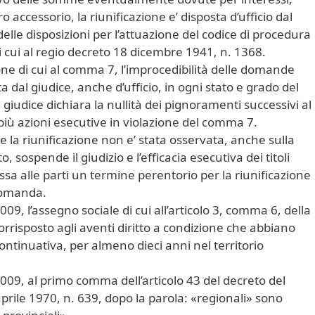
 accessorio, la riunificazione e’ disposta d’ufficio dal
 delle disposizioni per l’attuazione del codice di procedura
 di cui al regio decreto 18 dicembre 1941, n. 1368.
one di cui al comma 7, l’improcedibilità delle domande
a dal giudice, anche d’ufficio, in ogni stato e grado del
iudice dichiara la nullità dei pignoramenti successivi al
 più azioni esecutive in violazione del comma 7.
he la riunificazione non e’ stata osservata, anche sulla
 sospende il giudizio e l’efficacia esecutiva dei titoli
sa alle parti un termine perentorio per la riunificazione
 domanda.
09, l’assegno sociale di cui all’articolo 3, comma 6, della
orrisposto agli aventi diritto a condizione che abbiano
ontinuativa, per almeno dieci anni nel territorio
009, al primo comma dell’articolo 43 del decreto del
prile 1970, n. 639, dopo la parola: «regionali» sono