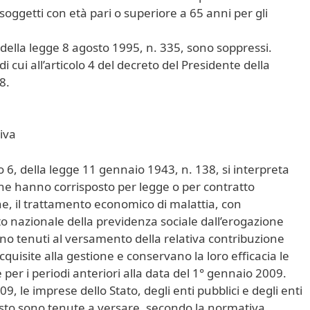
 soggetti con età pari o superiore a 65 anni per gli
1 della legge 8 agosto 1995, n. 335, sono soppressi.
i cui all’articolo 4 del decreto del Presidente della
8.
iva
o 6, della legge 11 gennaio 1943, n. 138, si interpreta
 che hanno corrisposto per legge o per contratto
ne, il trattamento economico di malattia, con
o nazionale della previdenza sociale dall’erogazione
no tenuti al versamento della relativa contribuzione
quisite alla gestione e conservano la loro efficacia le
er i periodi anteriori alla data del 1° gennaio 2009.
9, le imprese dello Stato, degli enti pubblici e degli enti
 misto sono tenute a versare, secondo la normativa