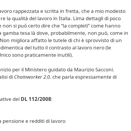
voro rappezzata e scritta in fretta, che a mio modesto
e la qualità del lavoro in Italia. Lima dettagli di poco
e non si può certo dire che “la completi” come hanno
ne a gamba tesa là dove, probabilmente, non può, come in
Non migliora affatto le tutele di chi è sprovvisto di un
mentica del tutto il contrasto al lavoro nero (le
Unico sono praticamente inutili).
nizio per il Ministero guidato da Maurizio Sacconi.
lisi di
Chainworker 2.0
. che parla espressamente di
lative del
DL 112/2008
:
a pensione e redditi di lavoro