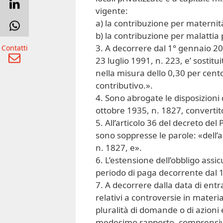
vigente:
a) la contribuzione per maternit
b) la contribuzione per malattia p
3. A decorrere dal 1° gennaio 200
Contatti
23 luglio 1991, n. 223, e’ sostit
nella misura dello 0,30 per cento
contributivo.».
4. Sono abrogate le disposizioni d
ottobre 1935, n. 1827, convertito
5. All’articolo 36 del decreto del
sono soppresse le parole: «dell’a
n. 1827, e».
6. L’estensione dell’obbligo assi
periodo di paga decorrente dal 
7. A decorrere dalla data di ent
relativi a controversie in materi
pluralità di domande o di azioni 
medesimo rapporto, comprensiv