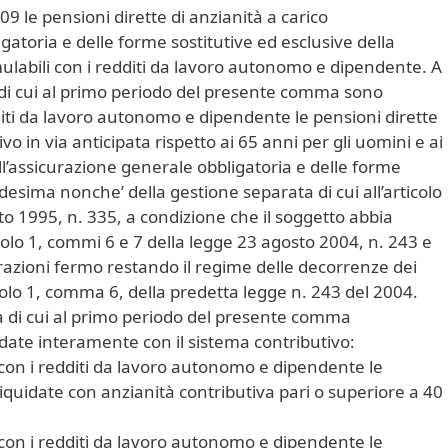
9 le pensioni dirette di anzianità a carico
gatoria e delle forme sostitutive ed esclusive della
abili con i redditi da lavoro autonomo e dipendente. A
di cui al primo periodo del presente comma sono
iti da lavoro autonomo e dipendente le pensioni dirette
o in via anticipata rispetto ai 65 anni per gli uomini e ai
ll’assicurazione generale obbligatoria e delle forme
desima nonche’ della gestione separata di cui all’articolo
o 1995, n. 335, a condizione che il soggetto abbia
ticolo 1, commi 6 e 7 della legge 23 agosto 2004, n. 243 e
razioni fermo restando il regime delle decorrenze dei
icolo 1, comma 6, della predetta legge n. 243 del 2004.
 di cui al primo periodo del presente comma
idate interamente con il sistema contributivo:
con i redditi da lavoro autonomo e dipendente le
liquidate con anzianità contributiva pari o superiore a 40
con i redditi da lavoro autonomo e dipendente le