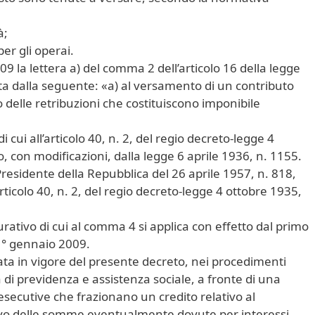
à;
er gli operai.
9 la lettera a) del comma 2 dell’articolo 16 della legge
uita dalla seguente: «a) al versamento di un contributo
 delle retribuzioni che costituiscono imponibile
i cui all’articolo 40, n. 2, del regio decreto-legge 4
, con modificazioni, dalla legge 6 aprile 1936, n. 1155.
 Presidente della Repubblica del 26 aprile 1957, n. 818,
rticolo 40, n. 2, del regio decreto-legge 4 ottobre 1935,
curativo di cui al comma 4 si applica con effetto dal primo
1° gennaio 2009.
rata in vigore del presente decreto, nei procedimenti
a di previdenza e assistenza sociale, a fronte di una
esecutive che frazionano un credito relativo al
o delle somme eventualmente dovute per interessi,