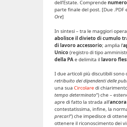
dell’Estate. Comprende
numeros
parte finale del post. [Due .PDF e
Ore
]
In sintesi – tra le maggiori oper
abolisce il divieto di cumulo t
di lavoro accessorio
; amplia l’
a
Unico
(registro di tipo amminist
della PA
e delimita il
lavoro fles
I due articoli più discutibili sono
retribuito dei dipendenti delle pu
una sua
Circolare
di chiarimento]
tempo determinato
“) che – esten
apre di fatto la strada all’
ancora 
contestatissima, infine, la norm
precari
“) che impedisce di ottene
ottenere il riconoscimento dei vin