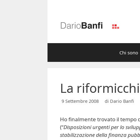
Vai
al
contenuto
Chi sono
La riformicchi
9 Settembre 2008
di
Dario Banfi
Ho finalmente trovato il tempo d
(“
Disposizioni urgenti per lo svilu
stabilizzazione della finanza pubb